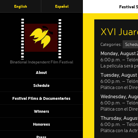
English
Español
Festival 
XVI Juar
Categories:
Sched
Monday, August 
6:00 p.m. – Telón
Binational Independent Film Festival
La película será p
About
Tuesday, August 
6:00 p.m. – Telón 
Schedule
Plática con el Dire
Wednesday, Augu
Festival Films & Documentaries
6:00 p.m. – Telón
Plática con el Di
Winners
Thursday, August
6:00 p.m. – Teló
Honorees
Plática con la Actr
Press