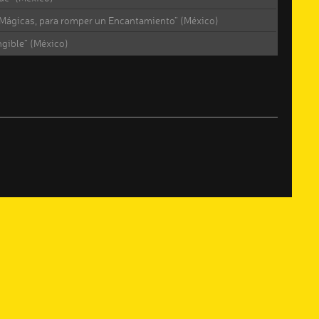
 Mágicas, para romper un Encantamiento” (México)
ngible” (México)