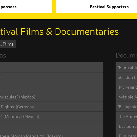
Sponsors
Festival Supporters
tival Films & Documentaries
al Films
las
Docume
“El Alcald
)
Sheldon L
)
“My Friend
inúsculas” (México)
Invisible A
t Fighter (Germany)
“El Ingeni
” (Molotov) (México)
The Profe
“Las Sufra
ene a Alguien Menos Yo” (México)
“El Alberg