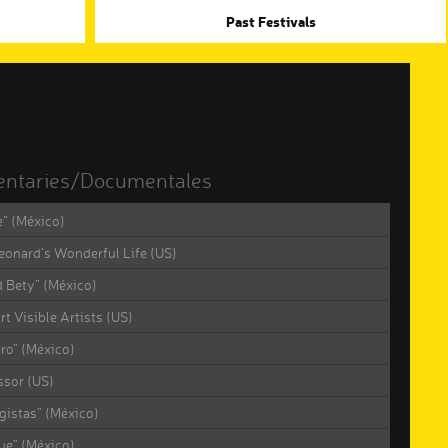
Past Festivals
ntaries/Documentales
e” (México)
eonard’s Wonderful Life (US)
 Bety” (México)
rt Visible Artists (US)
ero” (México)
ssor (US)
gistas” (México)
ue” (México)