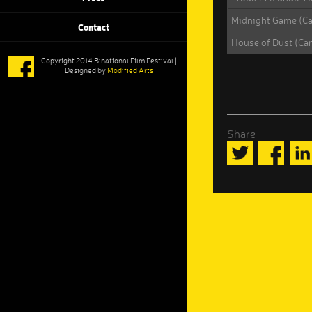
Midnight Game (C
Contact
House of Dust (Ca
Copyright 2014 Binational Film Festival |
Designed by
Modified Arts
Share