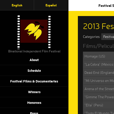
English
Español
Festival 
2013 Fes
Categories:
Festiv
Films/Pelicu
Binational Independent Film Festival
Homage (US)
About
“La Cebra” (México
Schedule
Dead End (England
“Mi Universo en M
Festival Films & Documentaries
Arena of the Stree
Winners
“Gimme The Power
Honorees
“Ella” (Perú)
“Todo El Mundo Ti
Press