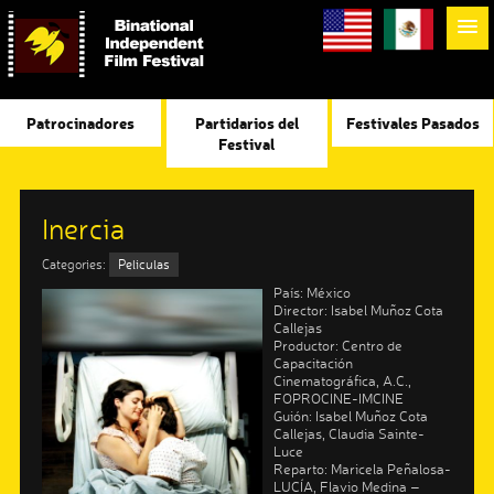
Patrocinadores
Partidarios del
Festivales Pasados
Festival
Inercia
Categories:
Peliculas
País: México
Director: Isabel Muñoz Cota
Callejas
Productor: Centro de
Capacitación
Cinematográfica, A.C.,
FOPROCINE-IMCINE
Guión: Isabel Muñoz Cota
Callejas, Claudia Sainte-
Luce
Reparto: Maricela Peñalosa-
LUCÍA, Flavio Medina –